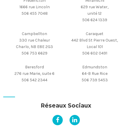
Fredericton
Miramichi
1666 rue Lincoln
629 rue Water,
506 455 7048
unité 12
506 624 1339
Campbellton
Caraquet
330 rue Chaleur
442 Blvd St Pierre Ouest,
Charlo, NB E8E 2G3
Local 101
506 753 6629
506 602 0491
Beresford
Edmundston
276 rue Marie, suite 6
64-B Rue Rice
506 542 2344
506 739 5453
Réseaux Sociaux