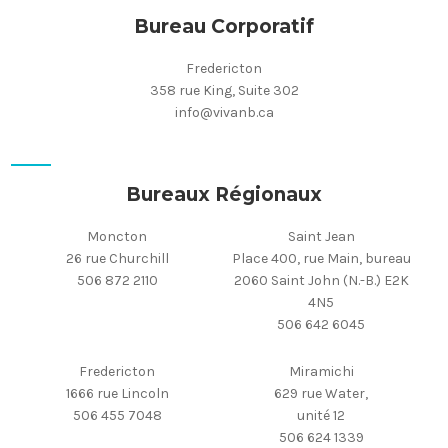
Bureau Corporatif
Fredericton
358 rue King, Suite 302
info@vivanb.ca
Bureaux Régionaux
Moncton
Saint Jean
26 rue Churchill
Place 400, rue Main, bureau
506 872 2110
2060 Saint John (N.-B.) E2K
4N5
506 642 6045
Fredericton
Miramichi
1666 rue Lincoln
629 rue Water,
506 455 7048
unité 12
506 624 1339