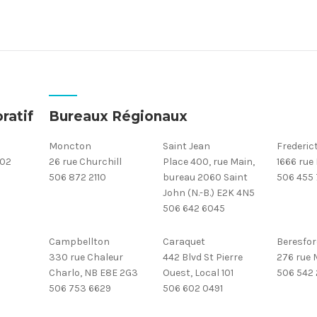
ratif
Bureaux Régionaux
Moncton
Saint Jean
Frederic
302
26 rue Churchill
Place 400, rue Main,
1666 rue
506 872 2110
bureau 2060 Saint
506 455
John (N.-B.) E2K 4N5
506 642 6045
Campbellton
Caraquet
Beresfor
330 rue Chaleur
442 Blvd St Pierre
276 rue M
Charlo, NB E8E 2G3
Ouest, Local 101
506 542
506 753 6629
506 602 0491