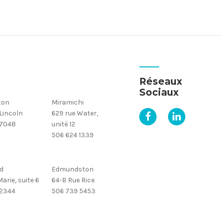
Réseaux
Sociaux
ton
Miramichi
 Lincoln
629 rue Water,
 7048
unité 12
506 624 1339
d
Edmundston
arie, suite 6
64-B Rue Rice
 2344
506 739 5453