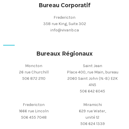
Bureau Corporatif
Fredericton
358 rue King, Suite 302
info@vivanb.ca
Bureaux Régionaux
Moncton
Saint Jean
26 rue Churchill
Place 400, rue Main, bureau
506 872 2110
2060 Saint John (N.-B.) E2K
4N5
506 642 6045
Fredericton
Miramichi
1666 rue Lincoln
629 rue Water,
506 455 7048
unité 12
506 624 1339