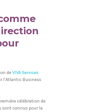
e comme
direction
pour
tion de
VIVA Services
r l’Atlantic Business
première célébration de
ts sont connus pour la