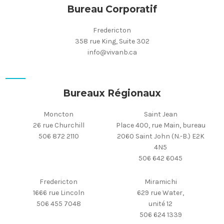
Bureau Corporatif
Fredericton
358 rue King, Suite 302
info@vivanb.ca
Bureaux Régionaux
Moncton
Saint Jean
26 rue Churchill
Place 400, rue Main, bureau
506 872 2110
2060 Saint John (N.-B.) E2K
4N5
506 642 6045
Fredericton
Miramichi
1666 rue Lincoln
629 rue Water,
506 455 7048
unité 12
506 624 1339