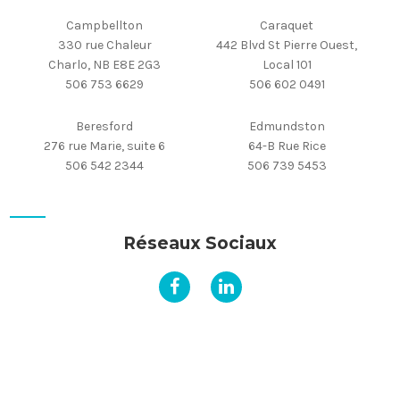
Campbellton
Caraquet
330 rue Chaleur
442 Blvd St Pierre Ouest,
Charlo, NB E8E 2G3
Local 101
506 753 6629
506 602 0491
Beresford
Edmundston
276 rue Marie, suite 6
64-B Rue Rice
506 542 2344
506 739 5453
Réseaux Sociaux