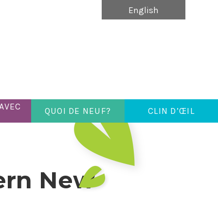
English
 AVEC
QUOI DE NEUF?
CLIN D’ŒIL
hern New