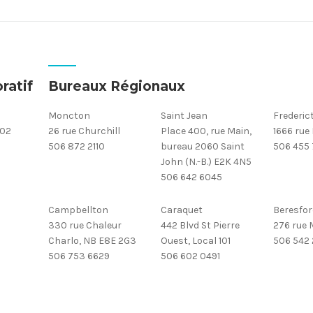
ratif
Bureaux Régionaux
Moncton
Saint Jean
Frederic
302
26 rue Churchill
Place 400, rue Main,
1666 rue
506 872 2110
bureau 2060 Saint
506 455
John (N.-B.) E2K 4N5
506 642 6045
Campbellton
Caraquet
Beresfor
330 rue Chaleur
442 Blvd St Pierre
276 rue M
Charlo, NB E8E 2G3
Ouest, Local 101
506 542
506 753 6629
506 602 0491