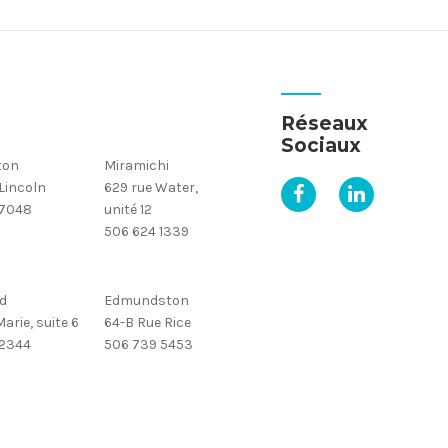
Réseaux
Sociaux
ton
Miramichi
 Lincoln
629 rue Water,
 7048
unité 12
506 624 1339
d
Edmundston
arie, suite 6
64-B Rue Rice
 2344
506 739 5453