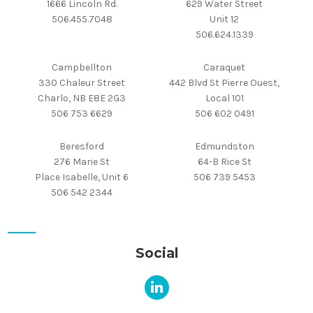
1666 Lincoln Rd.
629 Water Street
506.455.7048
Unit 12
506.624.1339
Campbellton
Caraquet
330 Chaleur Street
442 Blvd St Pierre Ouest,
Charlo, NB E8E 2G3
Local 101
506 753 6629
506 602 0491
Beresford
Edmundston
276 Marie St
64-B Rice St
Place Isabelle, Unit 6
506 739 5453
506 542 2344
Social